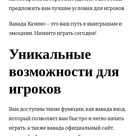
предложить вам лучшие условия для игроков.
Вавада Казино – это ваш путь к выигрышам и
эмоциям. Начните играть сегодня!
Уникальные
возможности для
игроков
Вам доступны такие функции, как вавада вход,
который позволяет вам быстро и легко начать
играть, а также вавада официальный сайт,