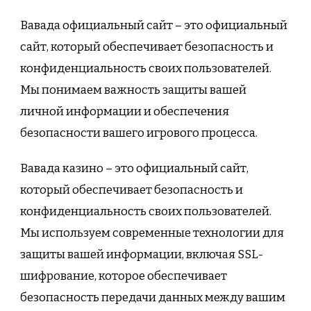
Вавада официальный сайт – это официальный
сайт, который обеспечивает безопасность и
конфиденциальность своих пользователей.
Мы понимаем важность защиты вашей
личной информации и обеспечения
безопасности вашего игрового процесса.
Вавада казино – это официальный сайт,
который обеспечивает безопасность и
конфиденциальность своих пользователей.
Мы используем современные технологии для
защиты вашей информации, включая SSL-
шифрование, которое обеспечивает
безопасность передачи данных между вашим