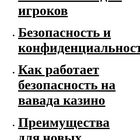
игроков
Безопасность и
конфиденциальнос
Как работает
безопасность на
вавада казино
Преимущества
для новых