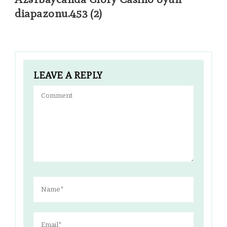
diapazonu.453 (2)
LEAVE A REPLY