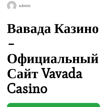
Vava
admin
Casi
Вавада Казино
–
Официальный
Сайт Vavada
Casino