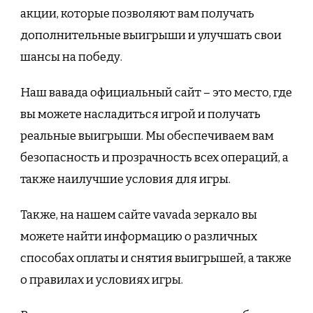
акции, которые позволяют вам получать
дополнительные выигрыши и улучшать свои
шансы на победу.
Наш вавада официальный сайт – это место, где
вы можете насладиться игрой и получать
реальные выигрыши. Мы обеспечиваем вам
безопасность и прозрачность всех операций, а
также наилучшие условия для игры.
Также, на нашем сайте vavada зеркало вы
можете найти информацию о различных
способах оплаты и снятия выигрышей, а также
о правилах и условиях игры.