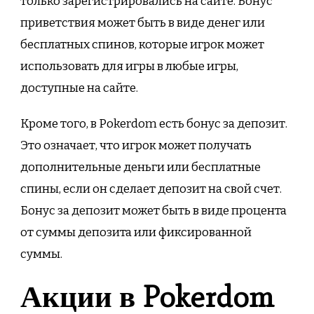
только зарегистрировались на сайте. Бонус
приветствия может быть в виде денег или
бесплатных спинов, которые игрок может
использовать для игры в любые игры,
доступные на сайте.
Кроме того, в Pokerdom есть бонус за депозит.
Это означает, что игрок может получать
дополнительные деньги или бесплатные
спины, если он сделает депозит на свой счет.
Бонус за депозит может быть в виде процента
от суммы депозита или фиксированной
суммы.
Акции в Pokerdom