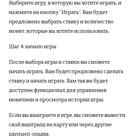
Выберите игру, в которую вы хотите играть, и
нажмите на кнопку “Играть”. Вам будет
предложено выбрать ставку и количество
монет, которые вы хотите использовать.
Шаг 4: начало игры
После выбора игры и ставки вы сможете
начать играть. Вам будет предложено сделать
ставку и начать играть. Вам также будет
доступен функционал для управления
монетами и просмотра истории игры.
Если вы выиграете в игре, вы сможете вывести
свой выигрыш на карту или через другие
payment-опции.