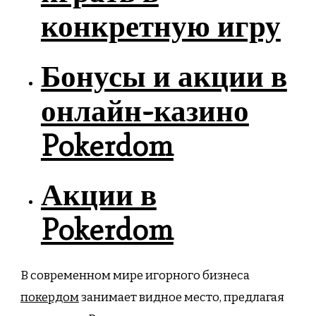
конкретную игру
Бонусы и акции в
онлайн-казино
Pokerdom
Акции в
Pokerdom
В современном мире игорного бизнеса
покердом
занимает видное место, предлагая