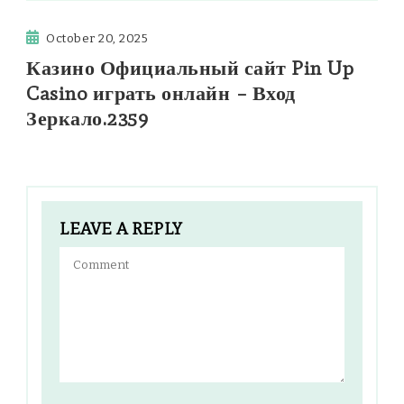
October 20, 2025
Казино Официальный сайт Pin Up
Casino играть онлайн – Вход
Зеркало.2359
LEAVE A REPLY