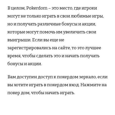
В целом, Pokerdom – это место, где игроки
могут не только играть в свои любимые игры,
но и получать различные бонусы и акции,
которые могут помочь им увеличить свои
выигрыши. Если вы еще не
зарегистрировались на сайте, то это лучшее
время, чтобы сделать это и начать получать
бонусы и акции.
Вам доступен доступ к покердом зеркало, если
вы хотите играть в покердом вход. Нажмите на
покер дом, чтобы начать играть.