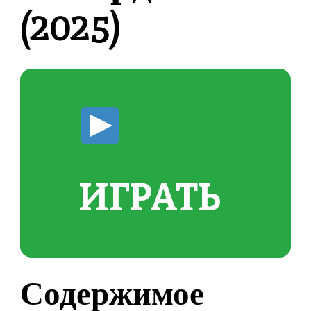
(2025)
ИГРАТЬ
Содержимое