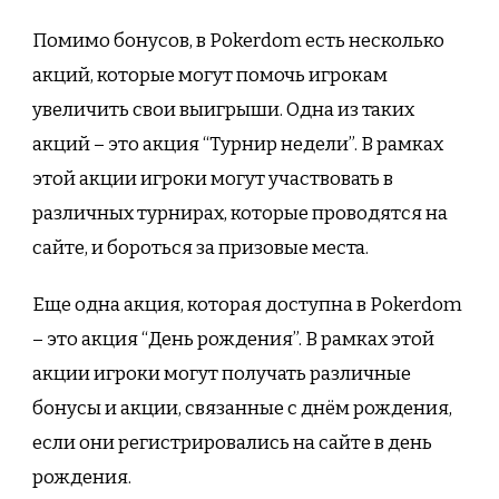
Помимо бонусов, в Pokerdom есть несколько
акций, которые могут помочь игрокам
увеличить свои выигрыши. Одна из таких
акций – это акция “Турнир недели”. В рамках
этой акции игроки могут участвовать в
различных турнирах, которые проводятся на
сайте, и бороться за призовые места.
Еще одна акция, которая доступна в Pokerdom
– это акция “День рождения”. В рамках этой
акции игроки могут получать различные
бонусы и акции, связанные с днём рождения,
если они регистрировались на сайте в день
рождения.