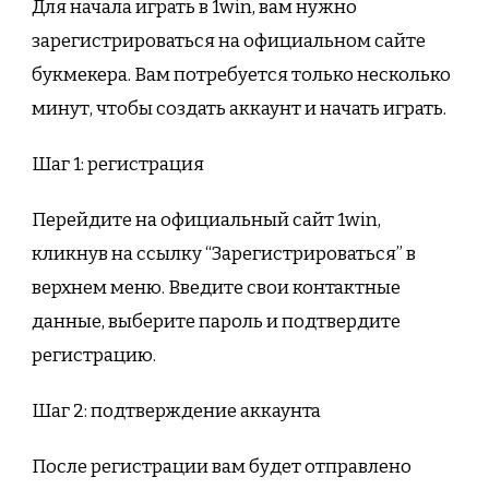
Для начала играть в 1win, вам нужно
зарегистрироваться на официальном сайте
букмекера. Вам потребуется только несколько
минут, чтобы создать аккаунт и начать играть.
Шаг 1: регистрация
Перейдите на официальный сайт 1win,
кликнув на ссылку “Зарегистрироваться” в
верхнем меню. Введите свои контактные
данные, выберите пароль и подтвердите
регистрацию.
Шаг 2: подтверждение аккаунта
После регистрации вам будет отправлено