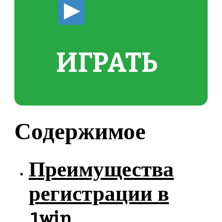
ИГРАТЬ
Содержимое
Преимущества
регистрации в
1win