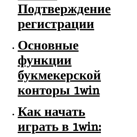
Подтверждение
регистрации
Основные
функции
букмекерской
конторы 1win
Как начать
играть в 1win: