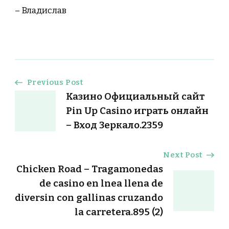
– Владислав
Post
Previous Post
Казино Официальный сайт
Navigation
Pin Up Casino играть онлайн
– Вход Зеркало.2359
Next Post
Chicken Road – Tragamonedas
de casino en lnea llena de
diversin con gallinas cruzando
la carretera.895 (2)