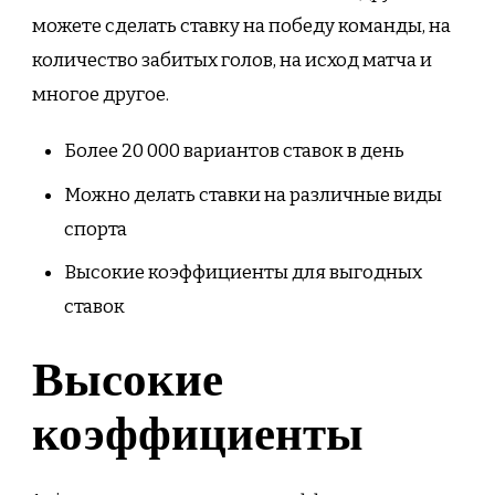
можете сделать ставку на победу команды, на
количество забитых голов, на исход матча и
многое другое.
Более 20 000 вариантов ставок в день
Можно делать ставки на различные виды
спорта
Высокие коэффициенты для выгодных
ставок
Высокие
коэффициенты