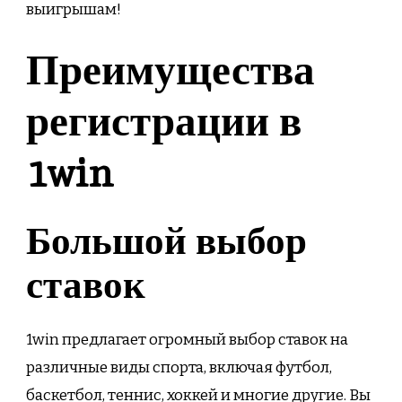
выигрышам!
Преимущества
регистрации в
1win
Большой выбор
ставок
1win предлагает огромный выбор ставок на
различные виды спорта, включая футбол,
баскетбол, теннис, хоккей и многие другие. Вы