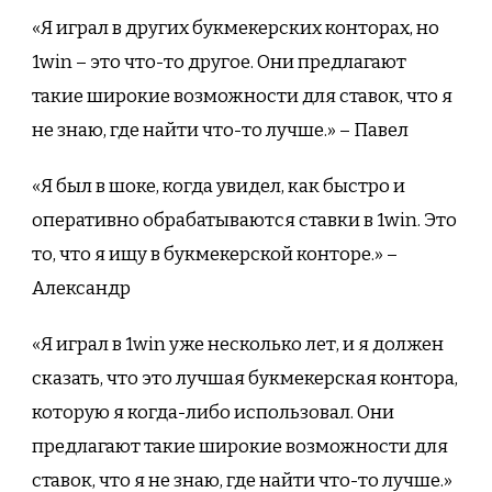
«Я играл в других букмекерских конторах, но
1win – это что-то другое. Они предлагают
такие широкие возможности для ставок, что я
не знаю, где найти что-то лучше.» – Павел
«Я был в шоке, когда увидел, как быстро и
оперативно обрабатываются ставки в 1win. Это
то, что я ищу в букмекерской конторе.» –
Александр
«Я играл в 1win уже несколько лет, и я должен
сказать, что это лучшая букмекерская контора,
которую я когда-либо использовал. Они
предлагают такие широкие возможности для
ставок, что я не знаю, где найти что-то лучше.»