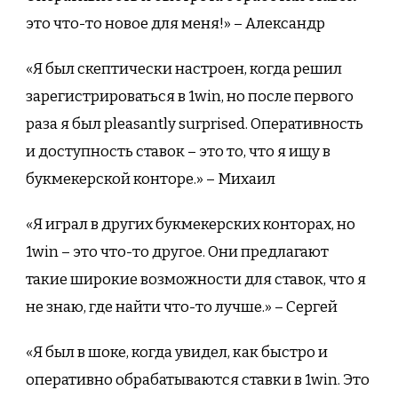
это что-то новое для меня!» – Александр
«Я был скептически настроен, когда решил
зарегистрироваться в 1win, но после первого
раза я был pleasantly surprised. Оперативность
и доступность ставок – это то, что я ищу в
букмекерской конторе.» – Михаил
«Я играл в других букмекерских конторах, но
1win – это что-то другое. Они предлагают
такие широкие возможности для ставок, что я
не знаю, где найти что-то лучше.» – Сергей
«Я был в шоке, когда увидел, как быстро и
оперативно обрабатываются ставки в 1win. Это