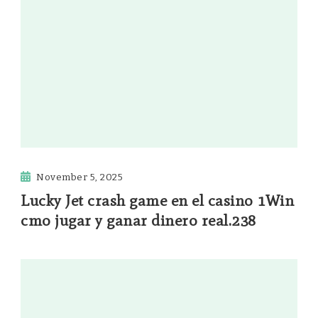
November 5, 2025
Lucky Jet crash game en el casino 1Win
cmo jugar y ganar dinero real.238