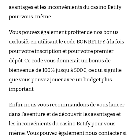
avantages et les inconvénients du casino Betify
pour vous-même.
Vous pouvez également profiter de nos bonus
exclusifs en utilisant le code BONBETIFY à la fois
pour votre inscription et pour votre premier
dépôt. Ce code vous donnerait un bonus de
bienvenue de 100% jusqu’à 500€, ce qui signifie
que vous pouvez jouer avec un budget plus
important.
Enfin, nous vous recommandons de vous lancer
dans l’aventure et de découvrir les avantages et
les inconvénients du casino Betify pour vous-
même. Vous pouvez également nous contacter si