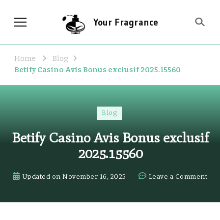
Your Fragrance
Home
Blog
Betify Casino Avis Bonus exclusif 2025.15560
Blog
Betify Casino Avis Bonus exclusif
2025.15560
on
Updated on
November 16, 2025
Leave a Comment
Beti
Cas
Avi