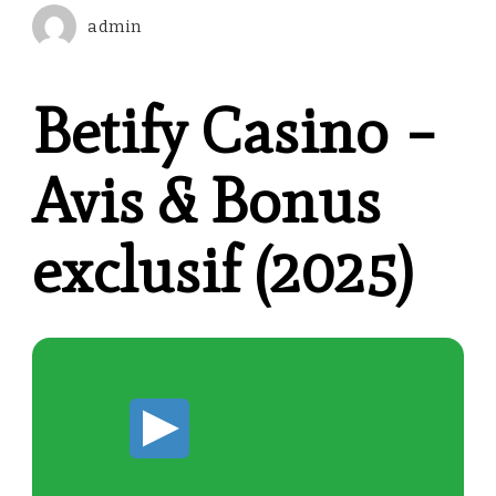
Bon
admin
excl
202
Betify Casino –
Avis & Bonus
exclusif (2025)