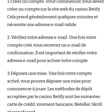
1. Créez un compte : Pour commencer, vous devez
créer un compte sur le site web du casino Betify.
Cela prend généralement quelques minutes et
nécessite une adresse e-mail valide.
2. Vérifiez votre adresse e-mail : Une fois votre
compte créé, vous recevrez un e-mail de
confirmation. Il est important de vérifier votre
adresse e-mail pour activer votre compte.
3. Déposez une mise : Une fois votre compte
activé, vous pouvez déposer une mise pour
commencer à jouer. Les méthodes de dépôt
acceptées par le casino Betify sont les suivantes :
carte de crédit, virement bancaire, Neteller, Skrill