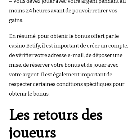
– Vous devez jouer avec votre argent pendant au
moins 24 heures avant de pouvoir retirer vos
gains.
En résumé, pour obtenir le bonus offert par le
casino Betify, il est important de créer un compte,
de vérifier votre adresse e-mail, de déposer une
mise, de réserver votre bonus et de jouer avec
votre argent. Il est également important de
respecter certaines conditions spécifiques pour
obtenir le bonus.
Les retours des
joueurs