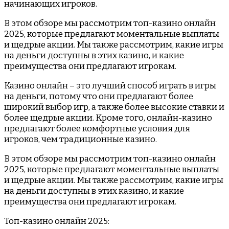
начинающих игроков.
В этом обзоре мы рассмотрим топ-казино онлайн
2025, которые предлагают моментальные выплаты
и щедрые акции. Мы также рассмотрим, какие игры
на деньги доступны в этих казино, и какие
преимущества они предлагают игрокам.
Казино онлайн – это лучший способ играть в игры
на деньги, потому что они предлагают более
широкий выбор игр, а также более высокие ставки и
более щедрые акции. Кроме того, онлайн-казино
предлагают более комфортные условия для
игроков, чем традиционные казино.
В этом обзоре мы рассмотрим топ-казино онлайн
2025, которые предлагают моментальные выплаты
и щедрые акции. Мы также рассмотрим, какие игры
на деньги доступны в этих казино, и какие
преимущества они предлагают игрокам.
Топ-казино онлайн 2025: