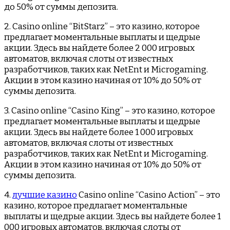
до 50% от суммы депозита.
2. Casino online “BitStarz” – это казино, которое
предлагает моментальные выплаты и щедрые
акции. Здесь вы найдете более 2 000 игровых
автоматов, включая слоты от известных
разработчиков, таких как NetEnt и Microgaming.
Акции в этом казино начиная от 10% до 50% от
суммы депозита.
3. Casino online “Casino King” – это казино, которое
предлагает моментальные выплаты и щедрые
акции. Здесь вы найдете более 1 000 игровых
автоматов, включая слоты от известных
разработчиков, таких как NetEnt и Microgaming.
Акции в этом казино начиная от 10% до 50% от
суммы депозита.
4.
лучшие казино
Casino online “Casino Action” – это
казино, которое предлагает моментальные
выплаты и щедрые акции. Здесь вы найдете более 1
000 игровых автоматов, включая слоты от