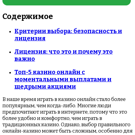
Содержимое
Критерии выбора: безопасность и
лицензия
Лицензия: что это и почему это
важно
Топ-5 казино онлайн с
моментальными выплатами и
щедрыми акциями
В наше время играть в казино онлайн стало более
популярным, чем когда-либо. Многие люди
предпочитают играть в интернете, потому что это
более удобно и комфортно, чем играть в
традиционных казино. Однако, выбор правильного
онлайн-казино может быть сложным, особенно для