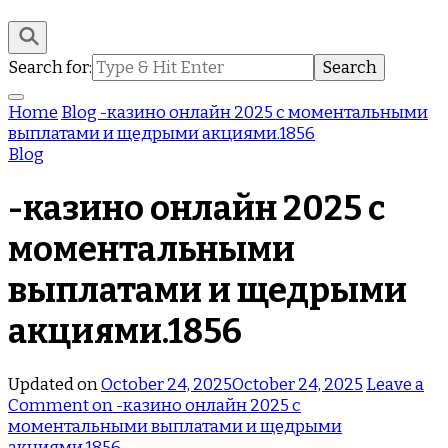
Search for:
Home
Blog
-казино онлайн 2025 с моментальными
выплатами и щедрыми акциями.1856
Blog
-казино онлайн 2025 с
моментальными
выплатами и щедрыми
акциями.1856
Updated on
October 24, 2025
October 24, 2025
Leave a
Comment
on -казино онлайн 2025 с
моментальными выплатами и щедрыми
акциями.1856