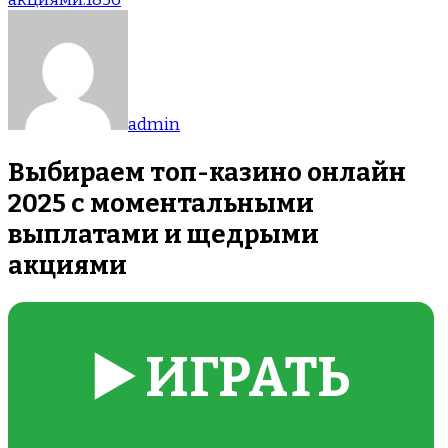
admin
Выбираем топ-казино онлайн
2025 с моментальными
выплатами и щедрыми
акциями
▶️ ИГРАТЬ