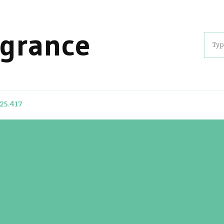
agrance
Sear
for:
25.417