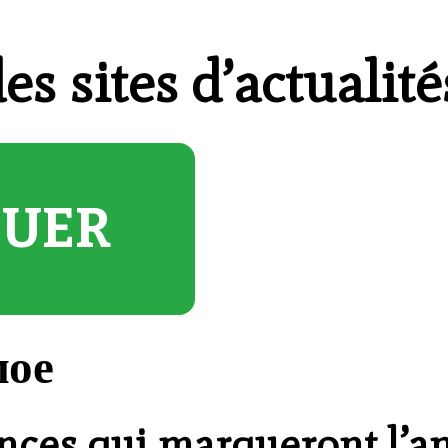
es sites d’actualit
OUER
мое
nces qui marqueront l’a