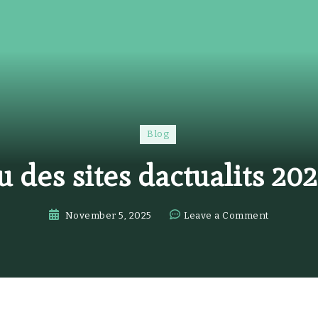
Blog
 des sites dactualits 20
on
November 5, 2025
Leave a Comment
Aperu
des
sites
dactualits
2025.417