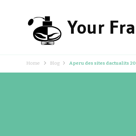
Your Fr
Home
Blog
Aperu des sites dactualits 20