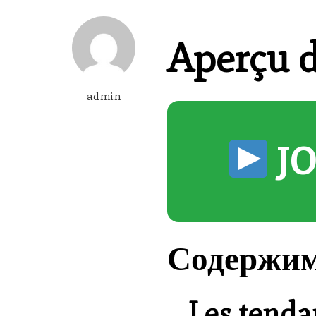
Aperçu d
admin
J
Содержи
Les tenda