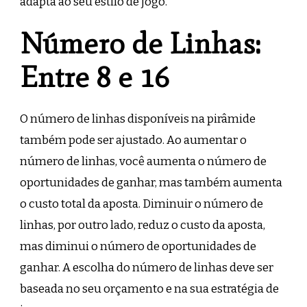
adapta ao seu estilo de jogo.
Número de Linhas:
Entre 8 e 16
O número de linhas disponíveis na pirâmide
também pode ser ajustado. Ao aumentar o
número de linhas, você aumenta o número de
oportunidades de ganhar, mas também aumenta
o custo total da aposta. Diminuir o número de
linhas, por outro lado, reduz o custo da aposta,
mas diminui o número de oportunidades de
ganhar. A escolha do número de linhas deve ser
baseada no seu orçamento e na sua estratégia de