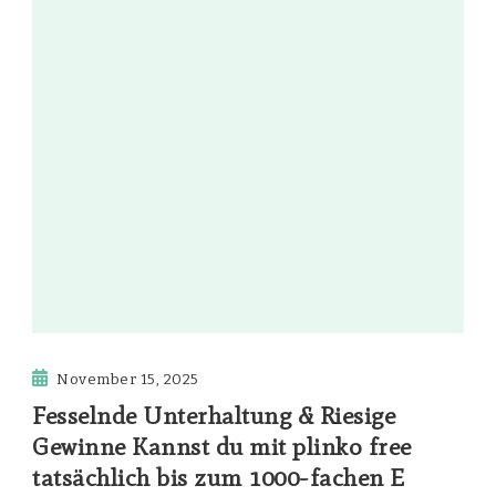
November 15, 2025
Fesselnde Unterhaltung & Riesige
Gewinne Kannst du mit plinko free
tatsächlich bis zum 1000-fachen E