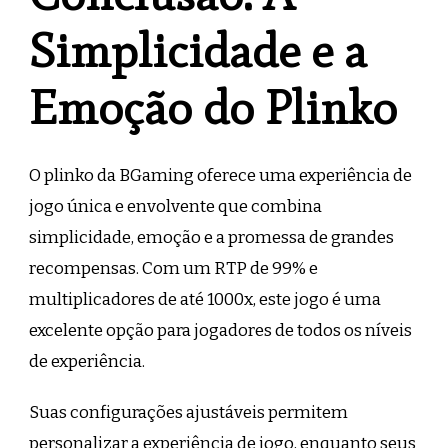
Simplicidade e a
Emoção do Plinko
O plinko da BGaming oferece uma experiência de
jogo única e envolvente que combina
simplicidade, emoção e a promessa de grandes
recompensas. Com um RTP de 99% e
multiplicadores de até 1000x, este jogo é uma
excelente opção para jogadores de todos os níveis
de experiência.
Suas configurações ajustáveis permitem
personalizar a experiência de jogo, enquanto seus