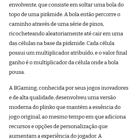
envolvente, que consiste em soltar uma bola do
topo de uma pirâmide. A bola então percorre o
caminho através de uma série de pinos,
ricocheteando aleatoriamente até cair em uma
das células na base da pirâmide. Cada célula
possui um multiplicador atribuído, e o valor final
ganho é o multiplicador da célula onde a bola
pousa.
A BGaming, conhecida por seus jogos inovadores
e de alta qualidade, desenvolveu uma versão
moderna do plinko que mantém a essência do
jogo original, ao mesmo tempo em que adiciona
recursos e opções de personalização que
aumentam a experiência do jogador. A