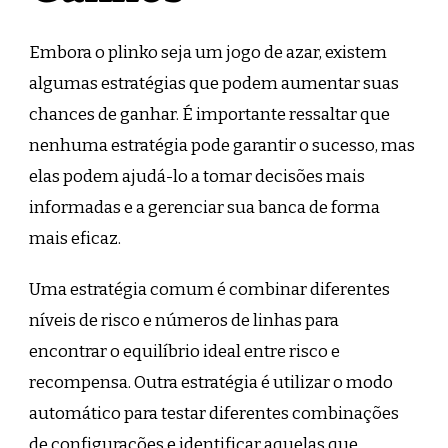
Embora o plinko seja um jogo de azar, existem
algumas estratégias que podem aumentar suas
chances de ganhar. É importante ressaltar que
nenhuma estratégia pode garantir o sucesso, mas
elas podem ajudá-lo a tomar decisões mais
informadas e a gerenciar sua banca de forma
mais eficaz.
Uma estratégia comum é combinar diferentes
níveis de risco e números de linhas para
encontrar o equilíbrio ideal entre risco e
recompensa. Outra estratégia é utilizar o modo
automático para testar diferentes combinações
de configurações e identificar aquelas que