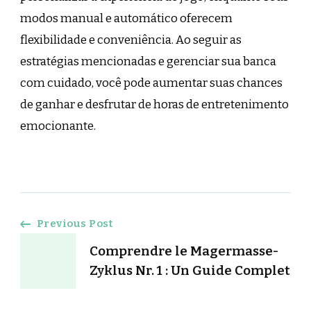
modos manual e automático oferecem
flexibilidade e conveniência. Ao seguir as
estratégias mencionadas e gerenciar sua banca
com cuidado, você pode aumentar suas chances
de ganhar e desfrutar de horas de entretenimento
emocionante.
Post
Previous Post
Comprendre le Magermasse-
Navigation
Zyklus Nr. 1 : Un Guide Complet