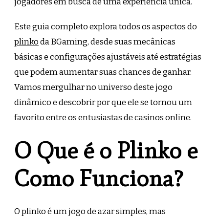
jogadores em busca de uma experiência única.
Este guia completo explora todos os aspectos do
plinko
da BGaming, desde suas mecânicas
básicas e configurações ajustáveis até estratégias
que podem aumentar suas chances de ganhar.
Vamos mergulhar no universo deste jogo
dinâmico e descobrir por que ele se tornou um
favorito entre os entusiastas de casinos online.
O Que é o Plinko e
Como Funciona?
O plinko é um jogo de azar simples, mas