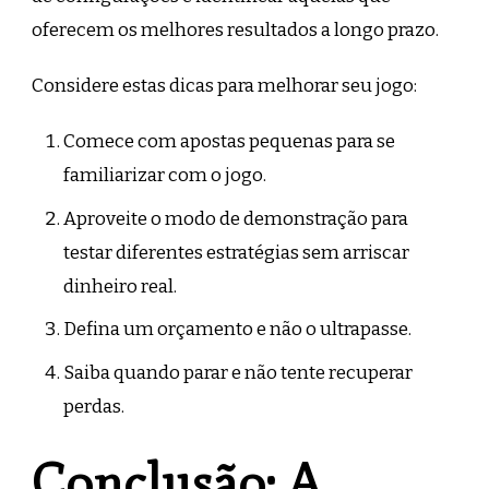
oferecem os melhores resultados a longo prazo.
Considere estas dicas para melhorar seu jogo:
Comece com apostas pequenas para se
familiarizar com o jogo.
Aproveite o modo de demonstração para
testar diferentes estratégias sem arriscar
dinheiro real.
Defina um orçamento e não o ultrapasse.
Saiba quando parar e não tente recuperar
perdas.
Conclusão: A