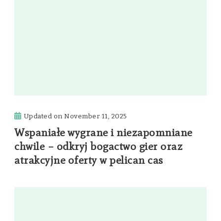
Updated on
November 11, 2025
Wspaniałe wygrane i niezapomniane
chwile – odkryj bogactwo gier oraz
atrakcyjne oferty w pelican cas