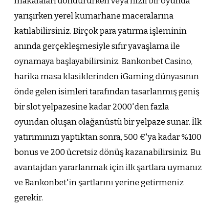
makaraları döndürürken veya hızlı bir oyunda
yarışırken yerel kumarhane maceralarına
katılabilirsiniz. Birçok para yatırma işleminin
anında gerçekleşmesiyle sıfır yavaşlama ile
oynamaya başlayabilirsiniz. Bankonbet Casino,
harika masa klasiklerinden iGaming dünyasının
önde gelen isimleri tarafından tasarlanmış geniş
bir slot yelpazesine kadar 2000'den fazla
oyundan oluşan olağanüstü bir yelpaze sunar. İlk
yatırımınızı yaptıktan sonra, 500 €'ya kadar %100
bonus ve 200 ücretsiz dönüş kazanabilirsiniz. Bu
avantajdan yararlanmak için ilk şartlara uymanız
ve Bankonbet'in şartlarını yerine getirmeniz
gerekir.