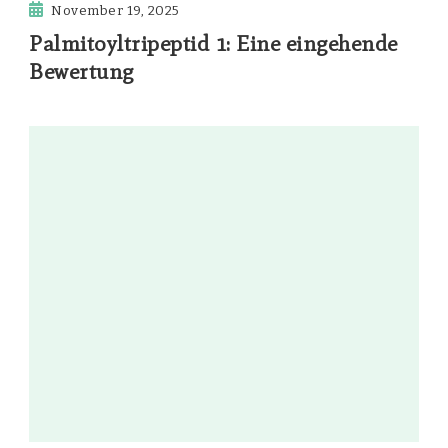
November 19, 2025
Palmitoyltripeptid 1: Eine eingehende
Bewertung