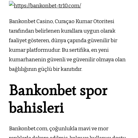
Bankonbet Casino, Curaçao Kumar Otoritesi
tarafından belirlenen kurallara uygun olarak
faaliyet gösteren, dünya çapında güvenilir bir
kumar platformudur. Bu sertifika, en yeni
kumarhanenin güvenli ve güvenilir olmaya olan
bağlılığının güçlü bir kanıtıdır.
Bankonbet spor
bahisleri
Bankonbet.com, çoğunlukla mavi ve mor