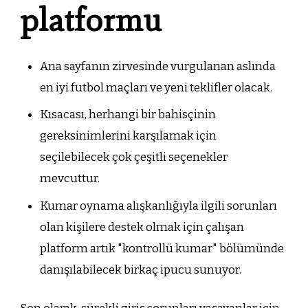
platformu
Ana sayfanın zirvesinde vurgulanan aslında
en iyi futbol maçları ve yeni teklifler olacak.
Kısacası, herhangi bir bahisçinin
gereksinimlerini karşılamak için
seçilebilecek çok çeşitli seçenekler
mevcuttur.
Kumar oynama alışkanlığıyla ilgili sorunları
olan kişilere destek olmak için çalışan
platform artık "kontrollü kumar" bölümünde
danışılabilecek birkaç ipucu sunuyor.