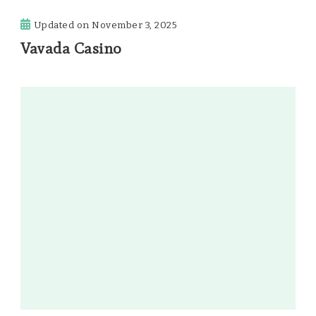
Updated on
November 3, 2025
Vavada Casino