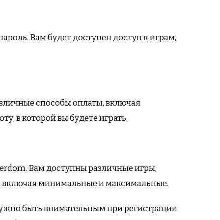
ароль. Вам будет доступен доступ к играм,
различные способы оплаты, включая
у, в которой вы будете играть.
kerdom. Вам доступны различные игры,
ки, включая минимальные и максимальные.
 нужно быть внимательным при регистрации