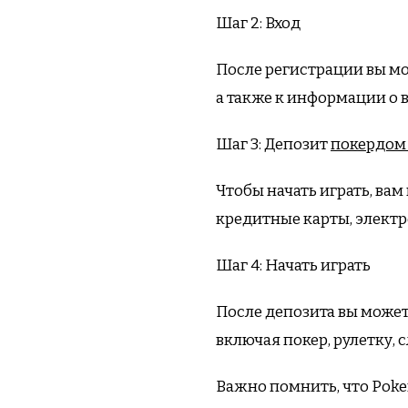
Шаг 2: Вход
После регистрации вы мож
а также к информации о 
Шаг 3: Депозит
покердом
Чтобы начать играть, ва
кредитные карты, электро
Шаг 4: Начать играть
После депозита вы может
включая покер, рулетку,
Важно помнить, что Pok