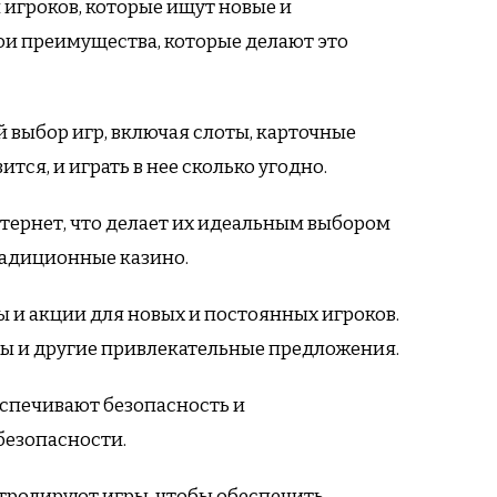
 игроков, которые ищут новые и
вои преимущества, которые делают это
 выбор игр, включая слоты, карточные
тся, и играть в нее сколько угодно.
нтернет, что делает их идеальным выбором
традиционные казино.
 и акции для новых и постоянных игроков.
ны и другие привлекательные предложения.
еспечивают безопасность и
безопасности.
нтролируют игры, чтобы обеспечить