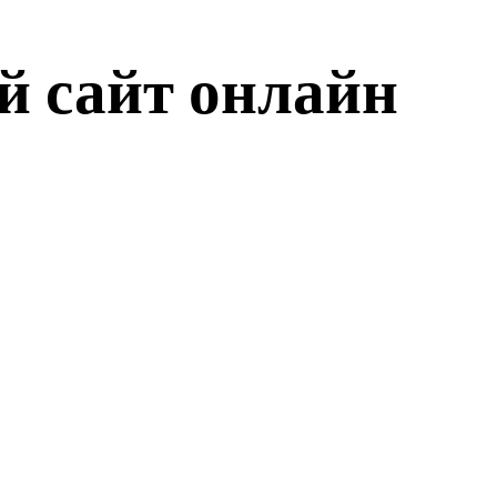
.2410
 сайт онлайн