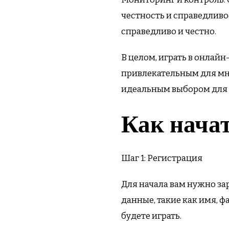
честность и справедливос
справедливо и честно.
В целом, играть в онлайн
привлекательным для мно
идеальным выбором для 
Как начат
Шаг 1: Регистрация
Для начала вам нужно за
данные, такие как имя, ф
будете играть.