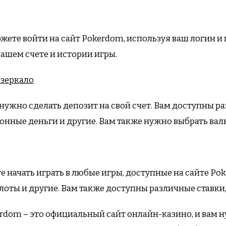
ете войти на сайт Pokerdom, используя ваш логин и п
вашем счете и истории игры.
 зеркало
м нужно сделать депозит на свой счет. Вам доступны 
нные деньги и другие. Вам также нужно выбрать валют
е начать играть в любые игры, доступные на сайте Po
 слоты и другие. Вам также доступны различные став
erdom – это официальный сайт онлайн-казино, и вам