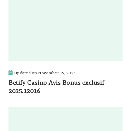
Updated on
November 15, 2025
Betify Casino Avis Bonus exclusif
2025.12016