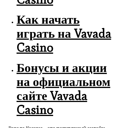
Как начать
играть на Vavada
Casino
Бонусы и акции
на официальном
сайте Vavada
Casino