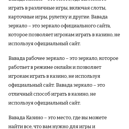
играть в различные игры, включая слоты,
карточные игры, рулетку и другие. Вавада
зеркало – это зеркало официального сайта,
которое позволяет игрокам играть в казино, не
используя официальный сайт.
Вавада рабочее зеркало – это зеркало, которое
работает в режиме онлайн и позволяет
игрокам играть в казино, не используя
официальный сайт. Вавада зеркало – это
отличный способ играть в казино, не
используя официальный сайт.
Вавада Казино – это место, где вы можете
найти все, что вам нужно для игры и