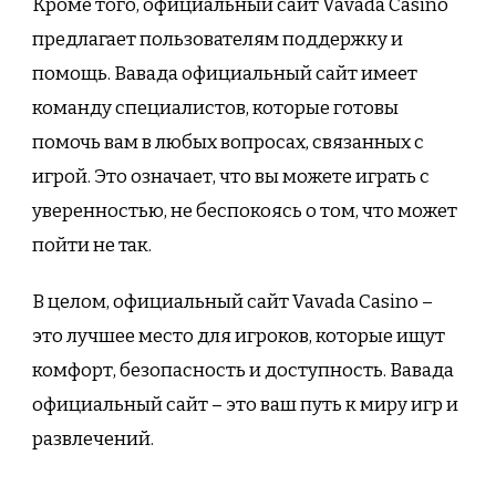
Кроме того, официальный сайт Vavada Casino
предлагает пользователям поддержку и
помощь. Вавада официальный сайт имеет
команду специалистов, которые готовы
помочь вам в любых вопросах, связанных с
игрой. Это означает, что вы можете играть с
уверенностью, не беспокоясь о том, что может
пойти не так.
В целом, официальный сайт Vavada Casino –
это лучшее место для игроков, которые ищут
комфорт, безопасность и доступность. Вавада
официальный сайт – это ваш путь к миру игр и
развлечений.