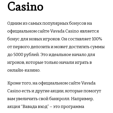
Casino
Одним из самых популярных бонусов на
официальном сайте Vavada Casino является
бонус для новых игроков. Он составляет 100%
от первого депозита и может достигать суммы
до 5000 рублей. Это идеальное начало для
игроков, которые только начали играть в
онлайн-казино.
Кроме того, на официальном сайте Vavada
Casino есть и другие акции, которые помогут
вам увеличить свой банкролл. Например,
акция “Вавада вход” – это программа