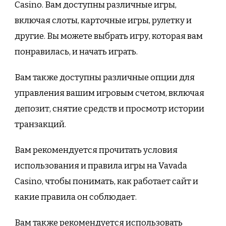
Casino. Вам доступны различные игры,
включая слоты, карточные игры, рулетку и
другие. Вы можете выбрать игру, которая вам
понравилась, и начать играть.
Вам также доступны различные опции для
управления вашим игровым счетом, включая
депозит, снятие средств и просмотр истории
транзакций.
Вам рекомендуется прочитать условия
использования и правила игры на Vavada
Casino, чтобы понимать, как работает сайт и
какие правила он соблюдает.
Вам также рекомендуется использовать