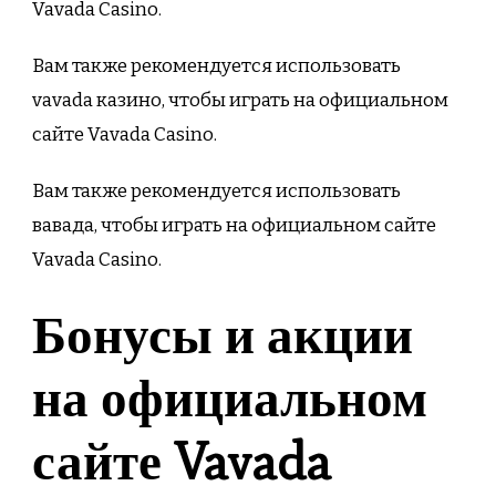
Vavada Casino.
Вам также рекомендуется использовать
vavada казино, чтобы играть на официальном
сайте Vavada Casino.
Вам также рекомендуется использовать
вавада, чтобы играть на официальном сайте
Vavada Casino.
Бонусы и акции
на официальном
сайте Vavada