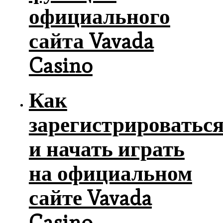
официального
сайта Vavada
Casino
Как
зарегистрироватьс
и начать играть
на официальном
сайте Vavada
Casino