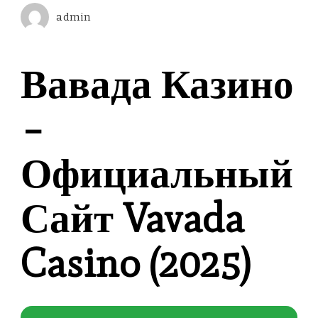
Vav
admin
Cas
202
Вавада Казино
–
Официальный
Сайт Vavada
Casino (2025)