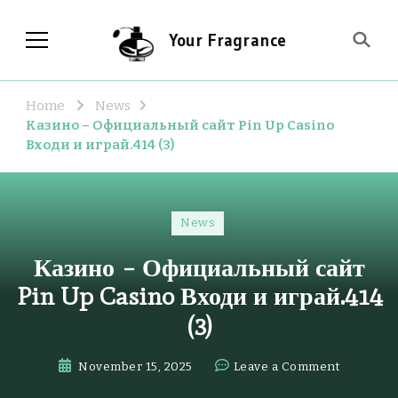
Your Fragrance
Home
News
Казино – Официальный сайт Pin Up Casino
Входи и играй.414 (3)
News
Казино – Официальный сайт
Pin Up Casino Входи и играй.414
(3)
on
November 15, 2025
Leave a Comment
Казино