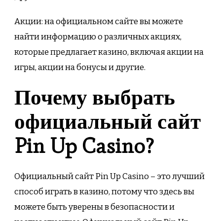
Акции: на официальном сайте вы можете
найти информацию о различных акциях,
которые предлагает казино, включая акции на
игры, акции на бонусы и другие.
Почему выбрать
официальный сайт
Pin Up Casino?
Официальный сайт Pin Up Casino – это лучший
способ играть в казино, потому что здесь вы
можете быть уверены в безопасности и