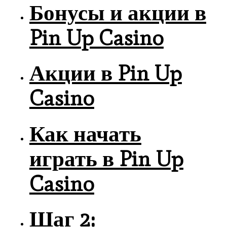
Бонусы и акции в
Pin Up Casino
Акции в Pin Up
Casino
Как начать
играть в Pin Up
Casino
Шаг 2: