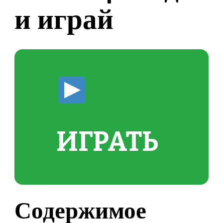
и играй
ИГРАТЬ
Содержимое