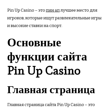
Pin Up Casino – это
пин ап
лучшее место для
игроков, которые ищут развлекательные игры
и высокие ставки на спорт.
Основные
функции сайта
Pin Up Casino
Главная страница
Главная страница сайта Pin Up Casino – это