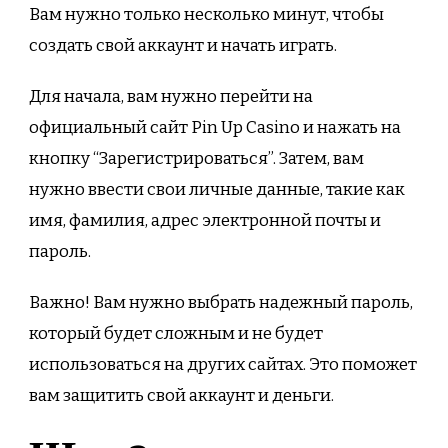
Вам нужно только несколько минут, чтобы
создать свой аккаунт и начать играть.
Для начала, вам нужно перейти на
официальный сайт Pin Up Casino и нажать на
кнопку “Зарегистрироваться”. Затем, вам
нужно ввести свои личные данные, такие как
имя, фамилия, адрес электронной почты и
пароль.
Важно! Вам нужно выбрать надежный пароль,
который будет сложным и не будет
использоваться на других сайтах. Это поможет
вам защитить свой аккаунт и деньги.