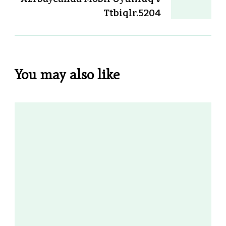
Ttbiqlr.5204
You may also like