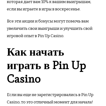
которая дает вам 10% к вашим выигрышам,
если вы играете в игры в воскресенье.
Все эти акции и бонусы могут помочь вам
увеличить свои выигрыши и улучшить свой
игровой опыт в Pin Up Casino.
Как начать
играть в Pin Up
Casino
Если вы еще не зарегистрировались в Pin Up
Casino, то это отличный момент для начала!